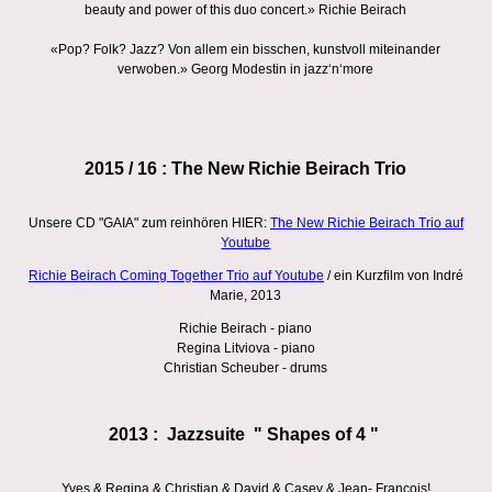
beauty and power of this duo concert.» Richie Beirach
«Pop? Folk? Jazz? Von allem ein bisschen, kunstvoll miteinander
verwoben.» Georg Modestin in jazz‘n‘more
2015 / 16 : The New Richie Beirach Trio
Unsere CD "GAIA" zum reinhören HIER:
The New Richie Beirach Trio auf
Youtube
Richie Beirach Coming Together Trio auf Youtube
/ ein Kurzfilm von Indré
Marie, 2013
Richie Beirach - piano
Regina Litviova - piano
Christian Scheuber - drums
2013 : Jazzsuite " Shapes of 4 "
Yves & Regina & Christian & David & Casey & Jean- François!