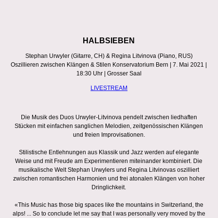
HALBSIEBEN
Stephan Urwyler (Gitarre, CH) & Regina Litvinova (Piano, RUS)
Oszillieren zwischen Klängen & Stilen Konservatorium Bern | 7. Mai 2021 |
18:30 Uhr | Grosser Saal
LIVESTREAM
Die Musik des Duos Urwyler-Litvinova pendelt zwischen liedhaften
Stücken mit einfachen sanglichen Melodien, zeitgenössischen Klängen
und freien Improvisationen.
Stilistische Entlehnungen aus Klassik und Jazz werden auf elegante
Weise und mit Freude am Experimentieren miteinander kombiniert. Die
musikalische Welt Stephan Urwylers und Regina Litvinovas oszilliert
zwischen romantischen Harmonien und frei atonalen Klängen von hoher
Dringlichkeit.
«This Music has those big spaces like the mountains in Switzerland, the
alps! ... So to conclude let me say that I was personally very moved by the