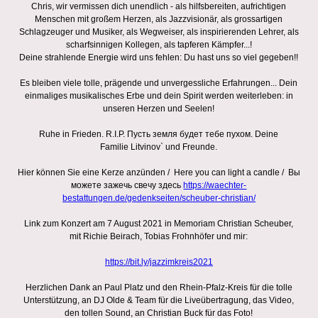
Chris, wir vermissen dich unendlich - als hilfsbereiten, aufrichtigen
Menschen mit großem Herzen, als Jazzvisionär, als grossartigen
Schlagzeuger und Musiker, als Wegweiser, als inspirierenden Lehrer, als
scharfsinnigen Kollegen, als tapferen Kämpfer...!
Deine strahlende Energie wird uns fehlen: Du hast uns so viel gegeben!!
Es bleiben viele tolle, prägende und unvergessliche Erfahrungen... Dein
einmaliges musikalisches Erbe und dein Spirit werden weiterleben: in
unseren Herzen und Seelen!
Ruhe in Frieden. R.I.P. Пусть земля будет тебе пухом. Deine
Familie Litvinov` und Freunde.
Hier können Sie eine Kerze anzünden / Here you can light a candle / Вы
можете зажечь свечу здесь
https://waechter-
bestattungen.de/gedenkseiten/scheuber-christian/
Link zum Konzert am 7 August 2021 in Memoriam Christian Scheuber,
mit Richie Beirach, Tobias Frohnhöfer und mir:
https://bit.ly/jazzimkreis2021
Herzlichen Dank an Paul Platz und den Rhein-Pfalz-Kreis für die tolle
Unterstützung, an DJ Olde & Team für die Liveübertragung, das Video,
den tollen Sound, an Christian Buck für das Foto!