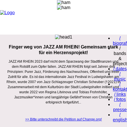
/
biograf
Finger weg von JAZZ AM RHEIN! Gemeinsam stark
/
für ein Herzensprojekt!
bands
&
JAZZ AM RHEIN 2023 darf nicht dem Sparzwang der Stadtfinanzen und
project
dem Rotstift zum Opfer fallen. JAZZ AM RHEIN folgt seit Jahren drei
/ dates
Prinzipien: Purer Jazz, Förderung des Nachwuchses, Offenheit und freier
/
Zutritt für alle. Es ist das internationale Jazz Festival in Ludwigshafen am
music
Rhein, wurde 2007 von Jazz-Schlagzeuger Christian Scheuber (†2021) in
/
Zusammenarbeit mit dem Kulturbüro der Stadt Ludwigshafen initiiert und
kontak
wurde 2022 von Regina Litvinova und Tobias Frohnhöfer,
/ links
Jazzmusiker*innen und langjährige Gefährt*innen von Christian
/ fotos
erfolgreich fortgeführt...
/
presse
/
>> Bitte unterschreibt die Petition auf Change.org!
englis